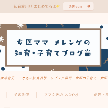
知育愛用品 まとめてるよ
楽天room
・絵本育児・こどもの読書習慣・リビング学習・女医の子育て・女医
学習習慣
ママ女医のつぶやき
長男・