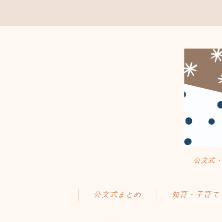
公文式
公文式まとめ
知育・子育て