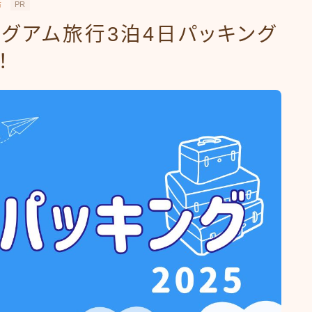
活
PR
連れグアム旅行3泊4日パッキング
！