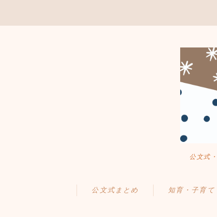
公文式
公文式まとめ
知育・子育て