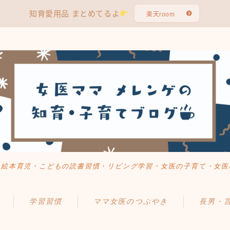
知育愛用品 まとめてるよ
楽天room
・絵本育児・こどもの読書習慣・リビング学習・女医の子育て・女医
学習習慣
ママ女医のつぶやき
長男・