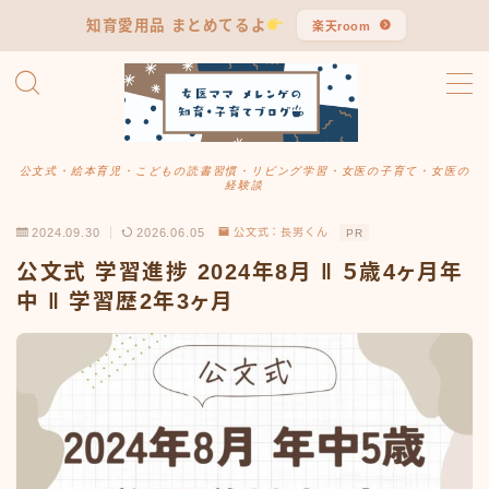
知育愛用品 まとめてるよ
楽天room
MENU
公文式まとめ
公文式・絵本育児・こどもの読書習慣・リビング学習・女医の子育て・女医の
経験談
知育・子育て
2024.09.30
2026.06.05
公文式：長男くん
PR
学習習慣
公文式 学習進捗 2024年8月 ‖ ５歳4ヶ月年
中 ‖ 学習歴2年3ヶ月
ママ女医のつぶやき
長男・言葉発達の記録
リアル愛用品