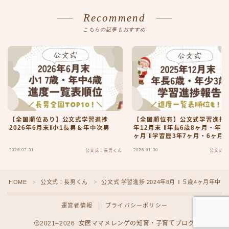
Recommend
こちらの記事もおすすめ
【全国順位あり】公文式学習進捗
【全国順位有】公文式学習進捗 2
2026年6月末‖小1長男＆年中次男
年12月末 ‖年長6歳8ヶ月・年少
ヶ月 ‖学習歴3年7ヶ月・6ヶ月
2026.07.31
2026.01.30
公文式：長男くん
公文式：
Follow Me♡
HOME
公文式：長男くん
公文式 学習進捗 2024年8月 ‖ ５歳4ヶ月年中 ‖
＞
＞
運営者情報
プライバシーポリシー
2021–2026 女医ママメレンゲの知育・子育てブログ