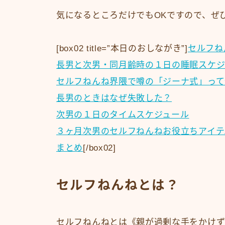
気になるところだけでもOKですので、ぜ
[box02 title=”本日のおしながき”]
セルフね
長男と次男・同月齢時の１日の睡眠スケジ
セルフねんね界隈で噂の「ジーナ式」って
長男のときはなぜ失敗した？
次男の１日のタイムスケジュール
３ヶ月次男のセルフねんねお役立ちアイテ
まとめ
[/box02]
セルフねんねとは？
セルフねんねとは《親が過剰な手をかけず