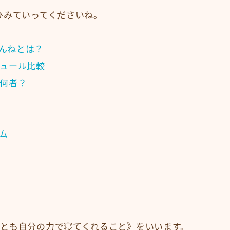
ひみていってくださいね。
んねとは？
ュール比較
何者？
ム
とも自分の力で寝てくれること》をいいます。