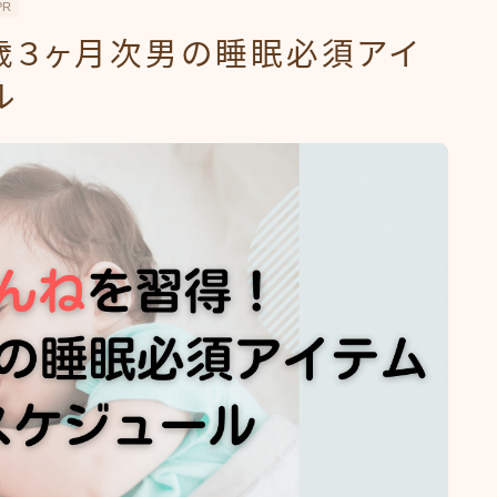
PR
歳３ヶ月次男の睡眠必須アイ
ル