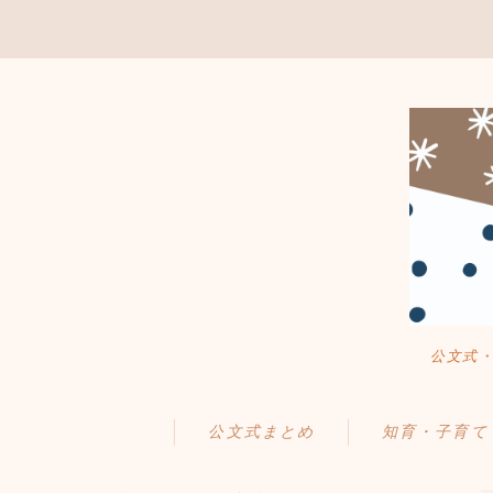
公文式
公文式まとめ
知育・子育て