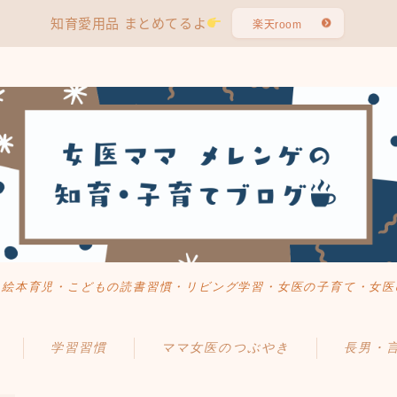
知育愛用品 まとめてるよ
楽天room
・絵本育児・こどもの読書習慣・リビング学習・女医の子育て・女医
学習習慣
ママ女医のつぶやき
長男・