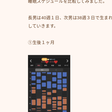
睡眠スケジュールを比較してみました。
長男は40週１日、次男は38週３日で生
していきます。
①生後１ヶ月