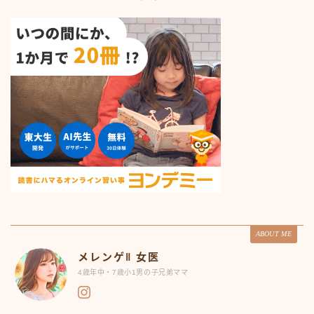
ABOUT ME
メレンゲ‖ 女医
4歳年中・7歳小1男の子兄弟ママ