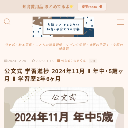
知育愛用品 まとめてるよ
楽天room
MENU
公文式まとめ
公文式・絵本育児・こどもの読書習慣・リビング学習・女医の子育て・女医の
経験談
知育・子育て
2024.12.20
2025.01.16
公文式：長男くん
PR
学習習慣
公文式 学習進捗 2024年11月 ‖ 年中・5歳ヶ
月 ‖ 学習歴2年6ヶ月
ママ女医のつぶやき
長男・言葉発達の記録
リアル愛用品