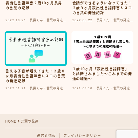
表出性言語障害２歳10ヶ月長男
会話ができるようになってきた！
の言葉の記録
２歳９ヶ月表出性言語障害ムスコ
の言葉の発達記録
2022.10.24
長男くん・言葉の発達記
2022.06.22
長男くん・言葉の発達記
録
録
１歳10ヶ月「表出性言語障害」
言える子音が増えてきた！２歳８
と診断されました〜これまでの発
ヶ月表出性言語障害ムスコの言葉
達の経過〜
の発達記録
2022.01.21
長男くん・言葉の発達記
2021.03.10
長男くん・言葉の発達記
録
録
Follow Me♡
HOME
言葉の発達
運営者情報
プライバシーポリシー