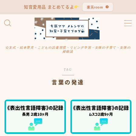
知育愛用品 まとめてるよ
楽天room
MENU
公文式まとめ
公文式・絵本育児・こどもの読書習慣・リビング学習・女医の子育て・女医の
経験談
知育・子育て
TAG
学習習慣
言葉の発達
ママ女医のつぶやき
長男・言葉発達の記録
リアル愛用品