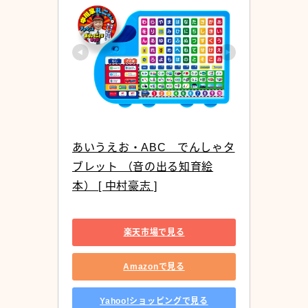
あいうえお・ABC　でんしゃタ
ブレット （音の出る知育絵
本） [ 中村豪志 ]
楽天市場で見る
Amazonで見る
Yahoo!ショッピングで見る