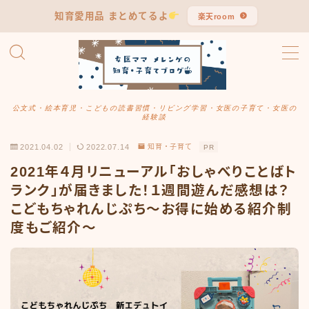
知育愛用品 まとめてるよ
楽天room
MENU
公文式まとめ
公文式・絵本育児・こどもの読書習慣・リビング学習・女医の子育て・女医の
経験談
知育・子育て
2021.04.02
2022.07.14
知育・子育て
PR
学習習慣
2021年４月リニューアル「おしゃべりことばト
ランク」が届きました！１週間遊んだ感想は？
こどもちゃれんじぷち〜お得に始める紹介制
ママ女医のつぶやき
度もご紹介〜
長男・言葉発達の記録
リアル愛用品