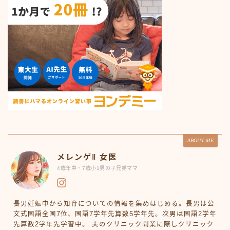
ABOUT ME
メレンゲ‖ 女医
4歳年中・7歳小1男の子兄弟ママ
長男妊娠中から知育についての情報を集めはじめる。長男は公
文式国語全国7位、国語7学年先算数5学年先。次男は国語2学年
先算数2学年先学習中。 夫のクリニック開業に際しクリニック