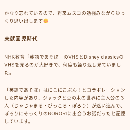
かなり忘れているので、将来ムスコの勉強みながらゆっ
くり思い出します
未就園児時代
NHK教育
「英語であそぼ」のVHS
と
Disney classicsの
VHS
を見るのが大好きで、何度も繰り返し見ていまし
た。
「英語であそぼ」はにこにこぷん！とコラボレーション
した内容があり、ジャックと豆の木の世界に主人公の３
人（じゃじゃまる・ぴっころ・ぽろり）が迷い込んで、
ぽろりにそっくりのBORORIに出会うお話だったと記憶
しています。