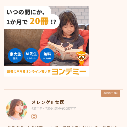
ABOUT ME
メレンゲ‖ 女医
4歳年中・7歳小1男の子兄弟ママ