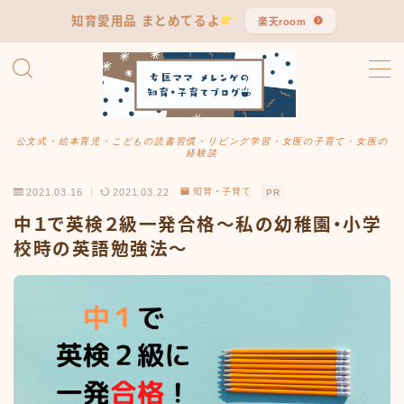
知育愛用品 まとめてるよ
楽天room
MENU
公文式まとめ
公文式・絵本育児・こどもの読書習慣・リビング学習・女医の子育て・女医の
経験談
知育・子育て
2021.03.16
2021.03.22
知育・子育て
PR
学習習慣
中１で英検２級一発合格〜私の幼稚園・小学
校時の英語勉強法〜
ママ女医のつぶやき
長男・言葉発達の記録
リアル愛用品