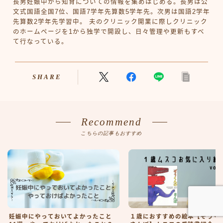
長男妊娠中から知育についての情報を集めはじめる。長男は公
文式国語全国7位、国語7学年先算数5学年先。次男は国語2学年
先算数2学年先学習中。 夫のクリニック開業に際しクリニック
のホームページを1から独学で開設し、日々管理や更新もすべ
て行なっている。
SHARE
Recommend
こちらの記事もおすすめ
Follow Me♡
妊娠中にやっておいてよかったこと
１歳におすすめの絵本【ぞうく